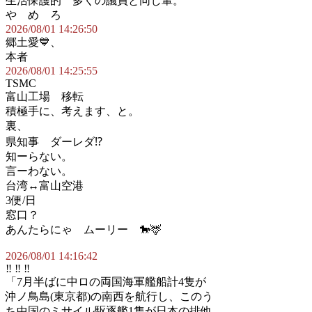
生活保護的 多くの議員と同じ輩。
や め ろ
2026/08/01 14:26:50
郷土愛💙、
本者
2026/08/01 14:25:55
TSMC
富山工場 移転
積極手に、考えます、と。
裏、
県知事 ダーレダ⁉️
知ーらない。
言ーわない。
台湾↔️富山空港
3便/日
窓口？
あんたらにゃ ムーリー 🐎🦌
2026/08/01 14:16:42
‼️ ‼️ ‼️
「7月半ばに中ロの両国海軍艦船計4隻が
沖ノ鳥島(東京都)の南西を航行し、このう
ち中国のミサイル駆逐艦1隻が日本の排他