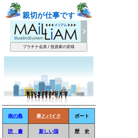
親切が仕事です
南の島
車とバイク
ボート
読 書
新しい国
歴 史