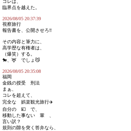
コレは、
臨界点を越えた。
2026/08/05 20:37:39
視察旅行
報告書を、公開させろ‼️
その内容と筆力に、
高学歴な有権者は、
（爆笑）する。
🐎、🦌 でしょ😼
2026/08/05 20:35:08
福岡
金銭の授受 刑法
まぁ、
コレを超えて、
完全な 娯楽観光旅行✈️
自分の 💴 で、
移動した事ない 輩 、
言い訳？
規則の隙を突く答弁なら、