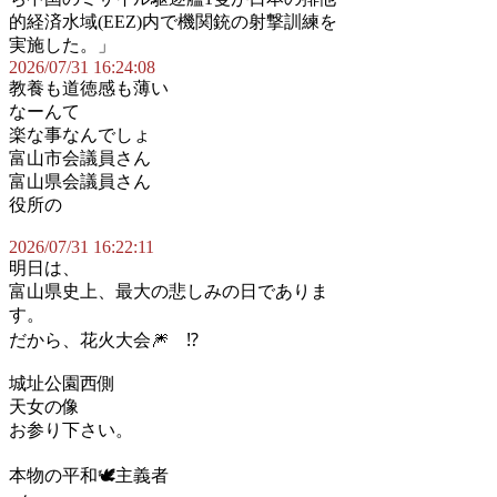
的経済水域(EEZ)内で機関銃の射撃訓練を
実施した。」
2026/07/31 16:24:08
教養も道徳感も薄い
なーんて
楽な事なんでしょ
富山市会議員さん
富山県会議員さん
役所の
2026/07/31 16:22:11
明日は、
富山県史上、最大の悲しみの日でありま
す。
だから、花火大会🎆 ⁉️
城址公園西側
天女の像
お参り下さい。
本物の平和🕊️主義者