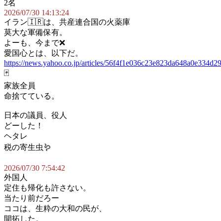
2名
2026/07/30 14:13:24
イラン🇮🇷は、共産連合国の火薬庫
莫大な軍備保有。
よーも、今まで❌
愛国心とは、以下だ。
https://news.yahoo.co.jp/articles/56f4f1e036c23e823da648a0e334d2
🃏
家族全員
命捨てている。
日本の議員、役人
どーした！
ヘタレ
税の寄生虫🪱
2026/07/30 7:54:42
外国人
定住も帰化も許さない。
当たり前だろー
ココは、生粋の大和の民が、
開拓した。