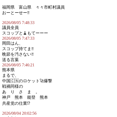
福岡県 富山県 々々市町村議員
おーとーせー‼️
2026/08/05 7:48:33
議員全員
スコップと🧹もてーーー
2026/08/05 7:47:33
岡田はん、
スコップ持てま‼️
晩節を汚さない‼️
送る言葉
2026/08/05 7:46:21
熊本県
まるで、
中国🇨🇳のロケット🚀爆撃
戦禍同様の
あ り さ ま 。
神戸 熊本 能登 熊本
共産党の仕業⁉️
2026/08/04 20:02:56